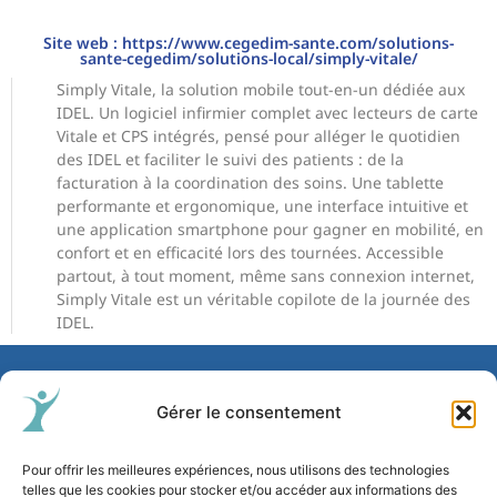
Site web : https://www.cegedim-sante.com/solutions-
sante-cegedim/solutions-local/simply-vitale/
Simply Vitale, la solution mobile tout-en-un dédiée aux
IDEL. Un logiciel infirmier complet avec lecteurs de carte
Vitale et CPS intégrés, pensé pour alléger le quotidien
des IDEL et faciliter le suivi des patients : de la
facturation à la coordination des soins. Une tablette
performante et ergonomique, une interface intuitive et
une application smartphone pour gagner en mobilité, en
confort et en efficacité lors des tournées. Accessible
partout, à tout moment, même sans connexion internet,
Simply Vitale est un véritable copilote de la journée des
IDEL.
Palais des
Gérer le consentement
Congrès,
Parc Chanot
Liens
114 rond-
rapides
Pour offrir les meilleures expériences, nous utilisons des technologies
Programme
point du
telles que les cookies pour stocker et/ou accéder aux informations des