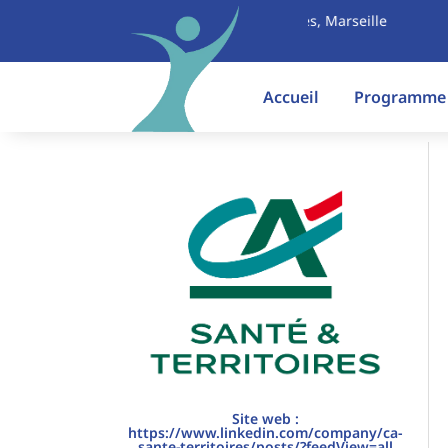
19 mai 2026 | Parc Chanot, Palais des Congrès, Marseille
Accueil
Programme
Site web :
https://www.linkedin.com/company/ca-
sante-territoires/posts/?feedView=all