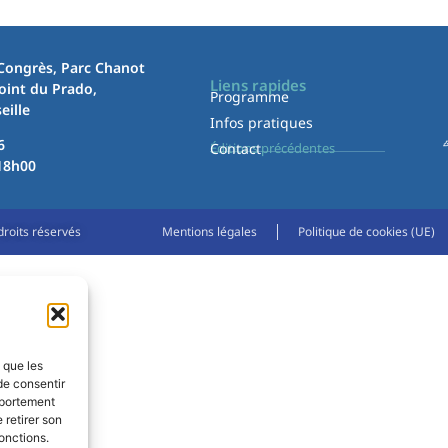
 Congrès, Parc Chanot
Liens rapides
oint du Prado,
Programme
eille
Infos pratiques
6
Contact
Éditions précédentes
18h00
roits réservés
Mentions légales
Politique de cookies (UE)
s que les
de consentir
mportement
 retirer son
onctions.